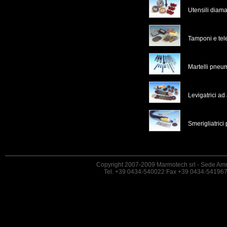
Utensili diama
Tamponi e tel
Martelli pneum
Levigatrici ad 
Smerigliatric
Copyright 2007-2009 Marmotech srl - Sede Amm
Tel. +39 0434-540022 Fax +39 0434-54196