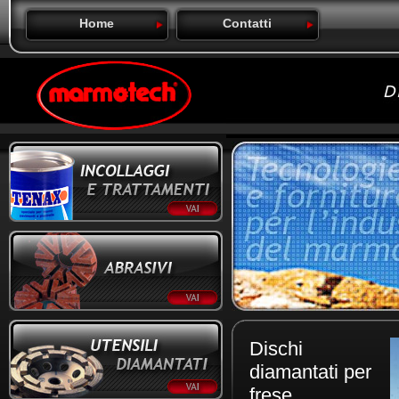
Home
Contatti
Dischi
diamantati per
frese