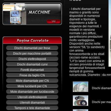
- I dischi diamantati per
marmo o granito sono
disponibili in numerosi
diametri e tipologie,
rispondono a tutte le
esigenze dei marmisti. I
modelli in versione
normale i più diffusi,
garantiscono prestazioni
molto vantaggiose.
Disponibili anche nelle
versioni:"SIL"(o sandwich)
Dischi diamantati per frese
con anima
Dischi per macchine portatili
fonoassorbente a tre strati
(acciaio-rame-acciaio).
Dischi elettrodeposti
"LA"(o laser) con anima in
Dischi diamantati curvi
acciaio provvista di intagli
tangenziali fonoassorbenti
Foretti diamantati
riempiti di gomma
vulcanizzata. Diametro : da mm
Frese da taglio CN
Mole diamantate per CN
Mole lucidanti per CN
Dischi diamant
Mole diamantate per lucidacoste
Utensili elettrodeposti
Dischi per mac
Utensili diamantati
Tamponi e tele diamantate