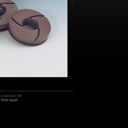
4 Cordenons PN
Note legali