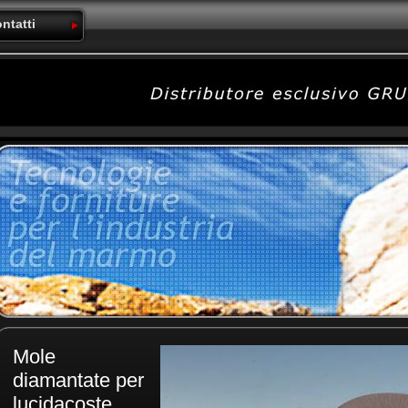
ntatti
Mole
diamantate per
lucidacoste