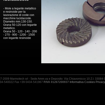
- Mole a legante metallico
e resinoide per la
lavorazione di coste con
macchine lucidacoste.
Diametro mm.130-150.
Grana 50-120 con legante
metallico.
Grana 50 - 120 - 140 - 200
- 270 - 900 - 1200 - 1500
con legante resinoide
7-2009 Marmotech srl - Sede Amm.va e Deposito: Via Chiavornicco 10 Z.I. 3308
0434-540022 Fax +39 0434-541967
P.IVA 01267200937
Informativa Cookies
Privacy