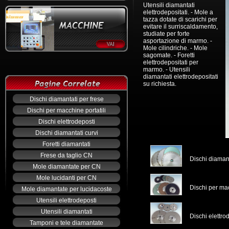
Utensili diamantati
elettrodepositati. - Mole a
tazza dotate di scarichi per
evitare il surriscaldamento,
studiate per forte
asportazione di marmo. -
Mole cilindriche. - Mole
sagomate. - Foretti
elettrodepositati per
marmo. - Utensili
diamantati elettrodepositati
su richiesta.
Dischi diamantati per frese
Dischi per macchine portatili
Dischi elettrodeposti
Dischi diamantati curvi
Foretti diamantati
Frese da taglio CN
Dischi diamant
Mole diamantate per CN
Mole lucidanti per CN
Dischi per mac
Mole diamantate per lucidacoste
Utensili elettrodeposti
Utensili diamantati
Dischi elettro
Tamponi e tele diamantate