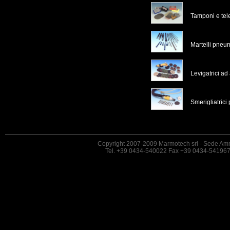
Tamponi e tel
Martelli pneum
Levigatrici ad 
Smerigliatric
Copyright 2007-2009 Marmotech srl - Sede Amm
Tel. +39 0434-540022 Fax +39 0434-54196