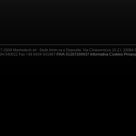
7-2009 Marmotech srl - Sede Amm.va e Deposito: Via Chiavornicco 10 Z.I. 3308
0434-540022 Fax +39 0434-541967
P.IVA 01267200937
Informativa Cookies
Privacy